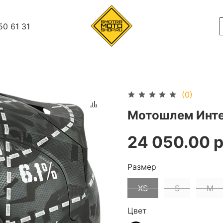
50 61 31
(0)
Мотошлем Интегр
24 050.00 р
Размер
XS
S
M
Цвет