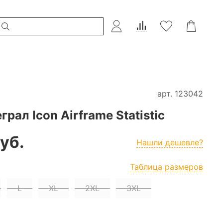
арт.
123042
ал Icon Airframe Statistic
уб.
Нашли дешевле?
Таблица размеров
L
XL
2XL
3XL