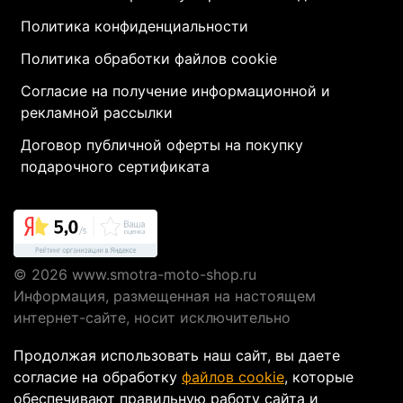
Политика конфиденциальности
Политика обработки файлов cookie
Согласие на получение информационной и
рекламной рассылки
Договор публичной оферты на покупку
подарочного сертификата
© 2026
www.smotra-moto-shop.ru
Информация, размещенная на настоящем
интернет-сайте, носит исключительно
информационный характер и не являются
Продолжая использовать наш сайт, вы даете
публичной офертой, определяемой положениями
согласие на обработку
файлов cookie
, которые
Статьи 437 ГК РФ.
обеспечивают правильную работу сайта и