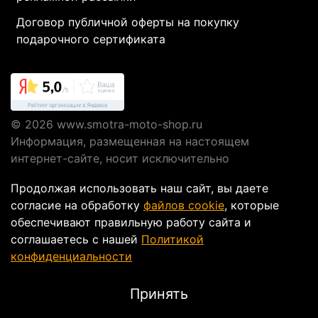
Договор публичной оферты на покупку
подарочного сертификата
© 2026
www.smotra-moto-shop.ru
Информация, размещенная на настоящем
интернет-сайте, носит исключительно
информационный характер и не являются
Продолжая использовать наш сайт, вы даете
публичной офертой, определяемой положениями
согласие на обработку
файлов cookie
, которые
Статьи 437 ГК РФ.
обеспечивают правильную работу сайта и
соглашаетесь с нашей
Политикой
конфиденциальности
Интернет-магазин мотоэкипировки в Москве
Smotra-moto-shop
Принять
ИП Кусакин Александр ИНН 772072986238 ОГРН
312774623300675