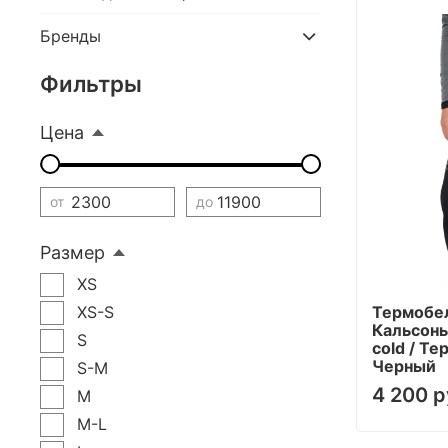
Бренды
Фильтры
Цена
от
до
Размер
XS
Термобе
XS-S
Кальсоны
S
cold / Т
Черный
S-M
4 200 р
M
M-L