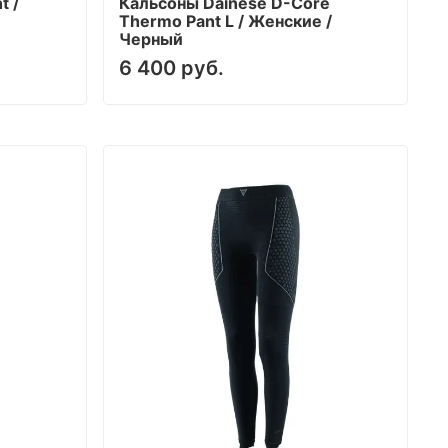
t /
Кальсоны Dainese D-Core
Thermo Pant L / Женские /
Черный
6 400 руб.