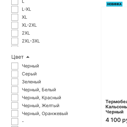
L
НОВИНКА
L-XL
XL
XL-2XL
2XL
2XL-3XL
3XL
Цвет
4XL
5XL
Черный
XXL
Серый
xxxl
Зеленый
Черный, Белый
Черный, Красный
Термобе
Черный, Желтый
Кальсоны
Черный
Черный, Оранжевый
4 100 р
-