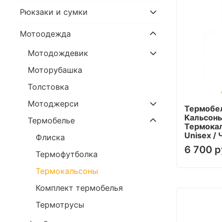
Рюкзаки и сумки
Мотоодежда
Мотодождевик
Моторубашка
Толстовка
Мотоджерси
Термобе
Кальсоны
Термобелье
Термокал
Unisex /
Флиска
6 700 р
Термофутболка
Термокальсоны
Комплект термобелья
Термотрусы