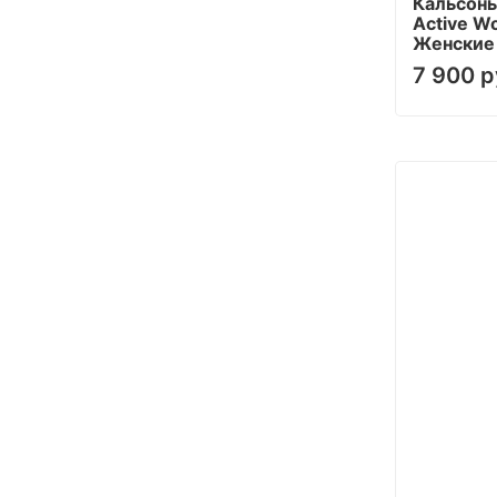
Кальсоны
Active Wo
Женские 
7 900 р