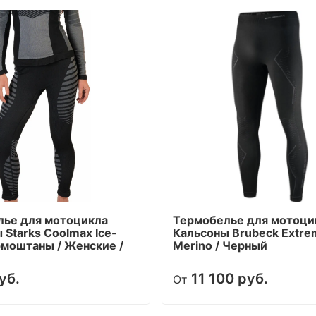
лье для мотоцикла
Термобелье для мотоци
 Starks Coolmax Ice-
Кальсоны Brubeck Extre
ермоштаны / Женские /
Merino / Черный
уб.
11 100 руб.
От