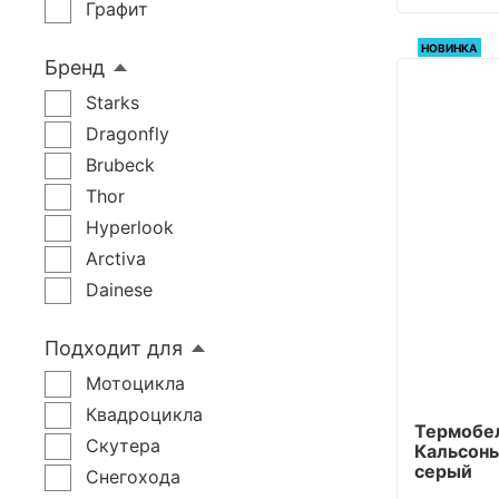
Графит
НОВИНКА
Бренд
Starks
Dragonfly
Brubeck
Thor
Hyperlook
Arctiva
Dainese
Подходит для
Мотоцикла
Квадроцикла
Термобе
Скутера
Кальсоны
серый
Снегохода