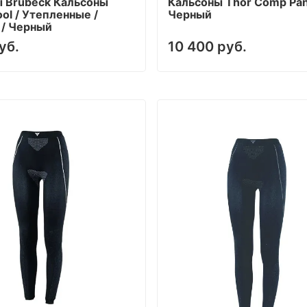
 Brubeck Кальсоны
Кальсоны Thor Comp Pan
ol / Утепленные /
Черный
/ Черный
уб.
10 400 руб.