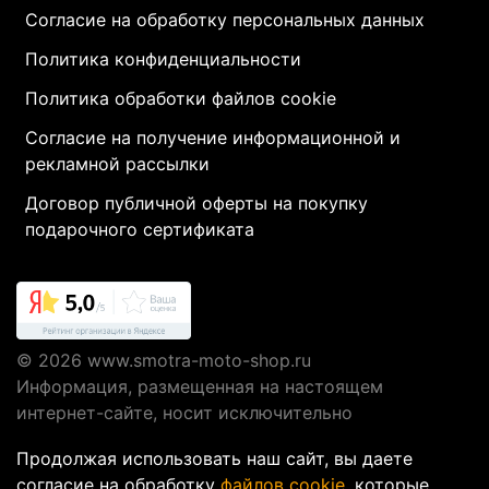
Согласие на обработку персональных данных
Политика конфиденциальности
Политика обработки файлов cookie
Согласие на получение информационной и
рекламной рассылки
Договор публичной оферты на покупку
подарочного сертификата
© 2026
www.smotra-moto-shop.ru
Информация, размещенная на настоящем
интернет-сайте, носит исключительно
информационный характер и не являются
Продолжая использовать наш сайт, вы даете
публичной офертой, определяемой положениями
согласие на обработку
файлов cookie
, которые