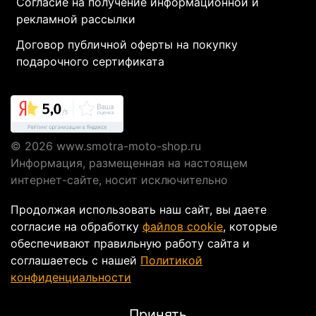
Согласие на получение информационной и
рекламной рассылки
Договор публичной оферты на покупку
подарочного сертификата
© 2026
www.smotra-moto-shop.ru
Информация, размещенная на настоящем
интернет-сайте, носит исключительно
информационный характер и не являются
Продолжая использовать наш сайт, вы даете
публичной офертой, определяемой положениями
согласие на обработку
файлов cookie
, которые
Статьи 437 ГК РФ.
обеспечивают правильную работу сайта и
соглашаетесь с нашей
Политикой
конфиденциальности
Интернет-магазин мотоэкипировки в Москве
Smotra-moto-shop
Принять