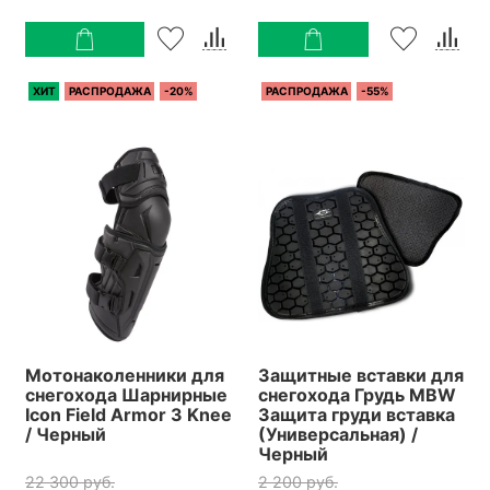
ХИТ
РАСПРОДАЖА
-20%
РАСПРОДАЖА
-55%
Мотонаколенники для
Защитные вставки для
снегохода Шарнирные
снегохода Грудь MBW
Icon Field Armor 3 Knee
Защита груди вставка
/ Черный
(Универсальная) /
Черный
22 300 руб.
2 200 руб.