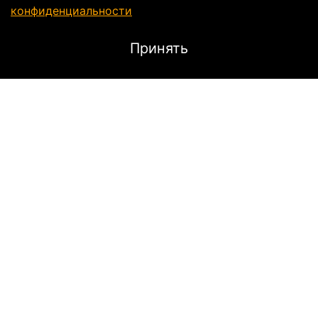
конфиденциальности
Принять
Описание
Защитная вставка на спину D3O
VIPER BACK: Непревзойденная
защита без компромиссов
Максимальная защита, минимальный вес:
D3O VIPER BACK - это передовая защитная вставка
на спину,
созданная с использованием
запатентованной технологии D3O.
Инновационные
молекулы D3O мгновенно твердеют при ударе,
поглощая и рассеивая его энергию.