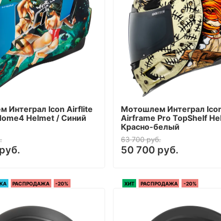
 Интеграл Icon Airflite
Мотошлем Интеграл Ico
dome4 Helmet / Синий
Airframe Pro TopShelf He
Красно-белый
.
63 700 руб.
руб.
50 700 руб.
КА
РАСПРОДАЖА
-20%
ХИТ
РАСПРОДАЖА
-20%