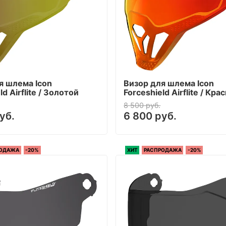
я шлема Icon
Визор для шлема Icon
ld Airflite / Золотой
Forceshield Airflite / Кра
8 500 руб.
уб.
6 800 руб.
РОДАЖА
-20%
ХИТ
РАСПРОДАЖА
-20%