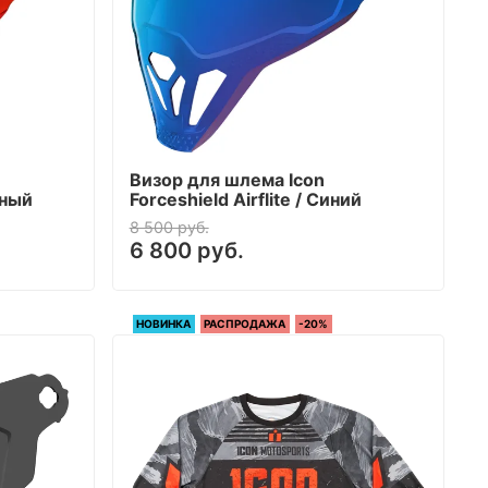
Визор для шлема Icon
сный
Forceshield Airflite / Синий
8 500 руб.
6 800 руб.
НОВИНКА
РАСПРОДАЖА
-20%