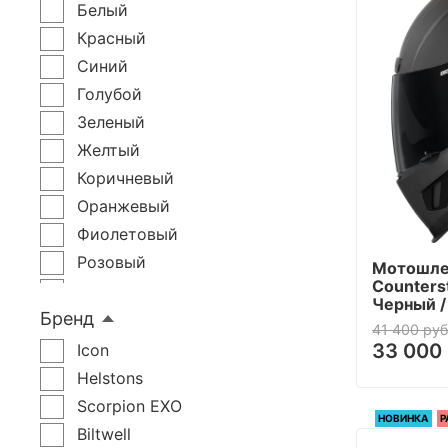
XL-2XL
Белый
2XL
Красный
XL-5XL
Синий
2XL-3XL
Голубой
3XL
Зеленый
3XL-4XL
Желтый
4XL
Коричневый
5XL-6XL
Оранжевый
0
Фиолетовый
2
Розовый
Мотошлем
Counterst
4
Золотой
Черный 
6
Бренд
Камуфляж
41 400 руб
6-9
Хаки
33 000 
Icon
7
Бордовый
Helstons
8
Бежевый
Scorpion EXO
НОВИНКА
Р
9
Бронзовый
Biltwell