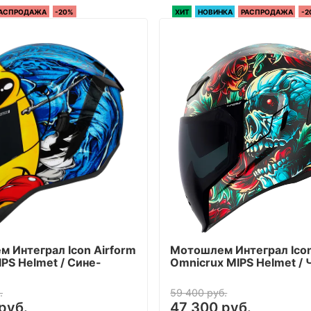
АСПРОДАЖА
-20%
ХИТ
НОВИНКА
РАСПРОДАЖА
-2
 Интеграл Icon Airform
Мотошлем Интеграл Icon 
IPS Helmet / Сине-
Omnicrux MIPS Helmet /
.
59 400 руб.
руб.
47 300 руб.