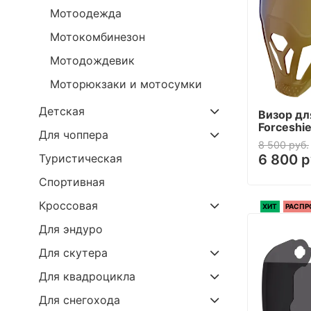
Мотоодежда
Мотокомбинезон
Мотодождевик
Моторюкзаки и мотосумки
Детская
Визор дл
Forceshie
Для чоппера
8 500 руб.
6 800 р
Туристическая
Спортивная
Кроссовая
ХИТ
РАСП
Для эндуро
Для скутера
Для квадроцикла
Для снегохода