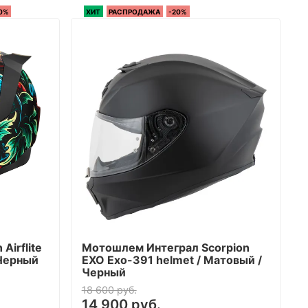
0%
ХИТ
РАСПРОДАЖА
-20%
Airflite
Мотошлем Интеграл Scorpion
 Черный
EXO Exo-391 helmet / Матовый /
Черный
18 600 руб.
14 900 руб.