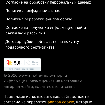
Согласие на обработку персональных данных
Политика конфиденциальности
Политика обработки файлов cookie
Согласие на получение информационной и
рекламной рассылки
Договор публичной оферты на покупку
подарочного сертификата
© 2026
www.smotra-moto-shop.ru
Информация, размещенная на настоящем
интернет-сайте, носит исключительно
информационный характер и не являются
Продолжая использовать наш сайт, вы даете
публичной офертой, определяемой положениями
согласие на обработку
файлов cookie
, которые
Статьи 437 ГК РФ.