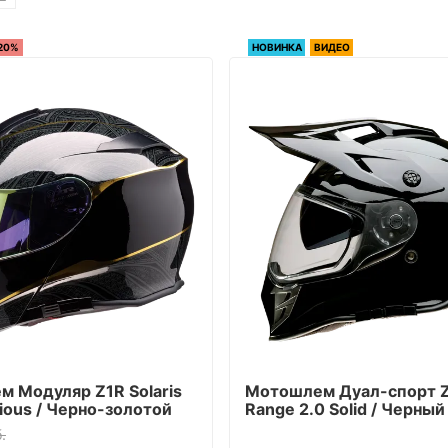
20%
НОВИНКА
ВИДЕО
 Модуляр Z1R Solaris
Мотошлем Дуал-cпорт 
rious / Черно-золотой
Range 2.0 Solid / Черный
.