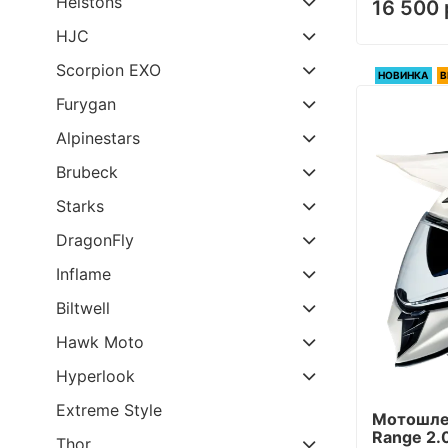
Helstons
16 500 
HJC
Scorpion EXO
НОВИНКА
В
Furygan
Alpinestars
Brubeck
Starks
DragonFly
Inflame
Biltwell
Hawk Moto
Hyperlook
Extreme Style
Мотошле
Range 2.0
Thor