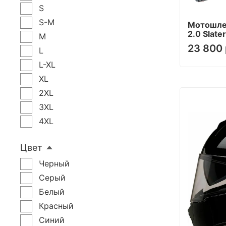
S
S-M
Мотошлем
2.0 Slat
M
23 800 
L
L-XL
XL
2XL
3XL
4XL
Цвет
Черный
Серый
Белый
Красный
Синий