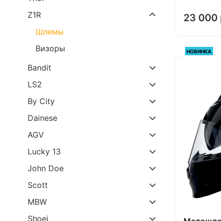
Z1R
23 000 
Шлемы
Визоры
НОВИНКА
Bandit
LS2
By City
Dainese
AGV
Lucky 13
John Doe
Scott
MBW
Shoei
Мотошлем