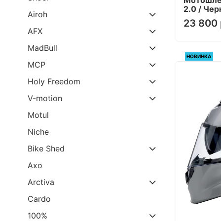
2.0 / Че
Airoh
23 800 
AFX
MadBull
НОВИНКА
MCP
Holy Freedom
V-motion
Motul
Niche
Bike Shed
Axo
Arctiva
Cardo
100%