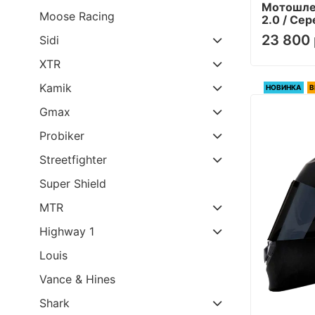
Мотошлем
Moose Racing
2.0 / Се
23 800 
Sidi
XTR
Kamik
НОВИНКА
В
Gmax
Probiker
Streetfighter
Super Shield
MTR
Highway 1
Louis
Vance & Hines
Shark