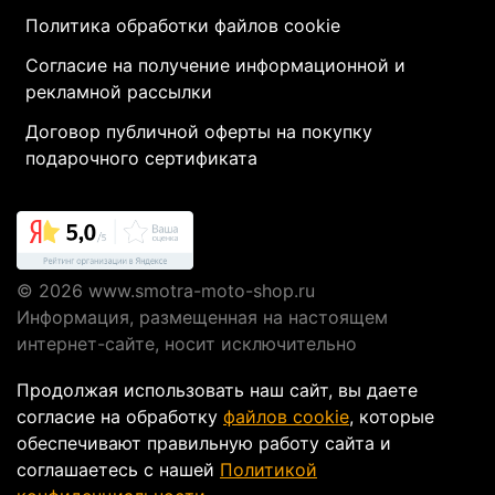
Политика обработки файлов cookie
Согласие на получение информационной и
рекламной рассылки
Договор публичной оферты на покупку
подарочного сертификата
© 2026
www.smotra-moto-shop.ru
Информация, размещенная на настоящем
интернет-сайте, носит исключительно
информационный характер и не являются
Продолжая использовать наш сайт, вы даете
публичной офертой, определяемой положениями
согласие на обработку
файлов cookie
, которые
Статьи 437 ГК РФ.
обеспечивают правильную работу сайта и
соглашаетесь с нашей
Политикой