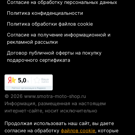
Согласие на обработку персональных данных
Политика конфиденциальности
Политика обработки файлов cookie
Согласие на получение информационной и
рекламной рассылки
Договор публичной оферты на покупку
подарочного сертификата
© 2026
www.smotra-moto-shop.ru
Информация, размещенная на настоящем
интернет-сайте, носит исключительно
информационный характер и не являются
Продолжая использовать наш сайт, вы даете
публичной офертой, определяемой положениями
согласие на обработку
файлов cookie
, которые
Статьи 437 ГК РФ.