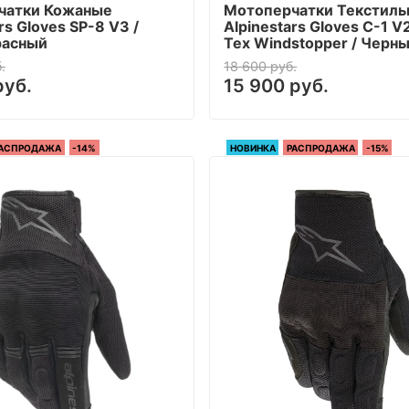
чатки Кожаные
Мотоперчатки Текстил
rs Gloves SP-8 V3 /
Alpinestars Gloves C-1 V
расный
Tex Windstopper / Черн
.
18 600 руб.
руб.
15 900 руб.
АСПРОДАЖА
-14%
НОВИНКА
РАСПРОДАЖА
-15%