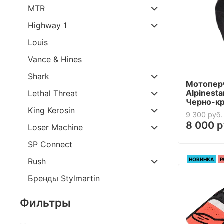
MTR
Highway 1
Louis
Vance & Hines
Shark
Мотопер
Alpinesta
Lethal Threat
Черно-к
King Kerosin
9 300 руб.
8 000 р
Loser Machine
SP Connect
НОВИНКА
Р
Rush
Бренды Stylmartin
Фильтры