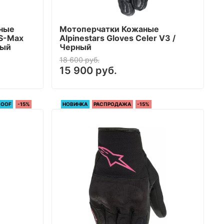
ьные
Мотоперчатки Кожаные
 S-Max
Alpinestars Gloves Celer V3 /
ный
Черный
18 600 руб.
15 900 руб.
ROOF
-15%
НОВИНКА
РАСПРОДАЖА
-15%