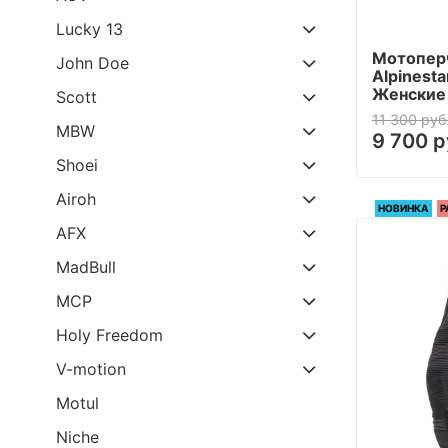
Lucky 13
Мотопер
John Doe
Alpinesta
Женские 
Scott
11 300 руб
MBW
9 700 р
Shoei
Airoh
НОВИНКА
Р
AFX
MadBull
MCP
Holy Freedom
V-motion
Motul
Niche