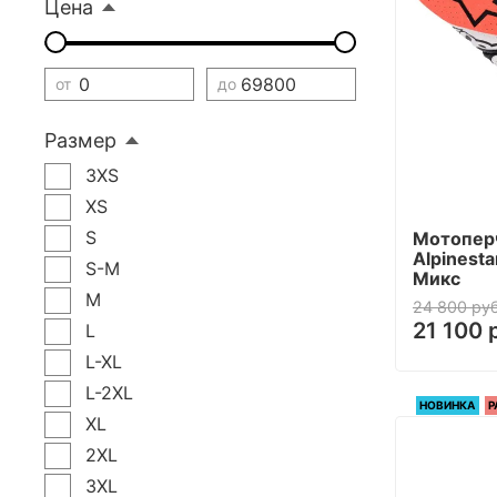
Цена
от
до
Размер
3XS
XS
S
Мотопер
Alpinesta
S-M
Микс
M
24 800 руб
21 100 
L
L-XL
L-2XL
НОВИНКА
Р
XL
2XL
3XL