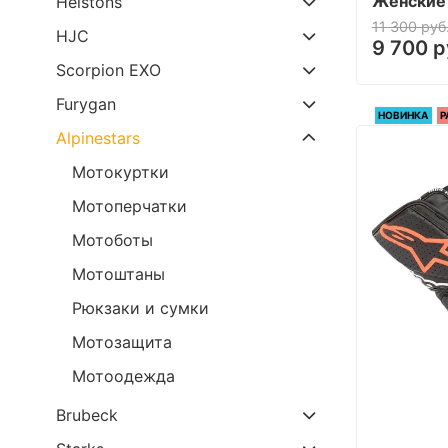
Женские
Helstons
11 300 руб
HJC
9 700 р
Scorpion EXO
Furygan
НОВИНКА
Р
Alpinestars
Мотокуртки
Мотоперчатки
Мотоботы
Мотоштаны
Рюкзаки и сумки
Мотозащита
Мотоодежда
Brubeck