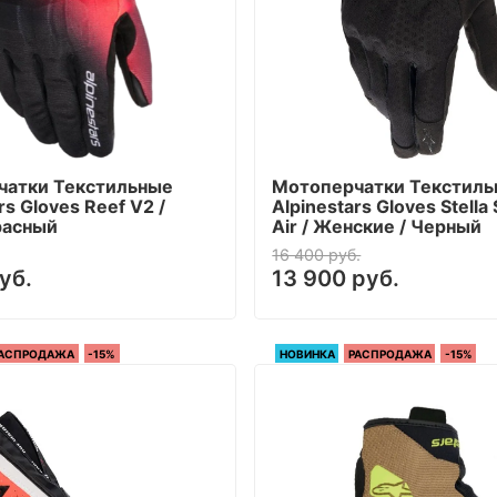
чатки Текстильные
Мотоперчатки Текстил
rs Gloves Reef V2 /
Alpinestars Gloves Stella
расный
Air / Женские / Черный
16 400 руб.
уб.
13 900 руб.
АСПРОДАЖА
-15%
НОВИНКА
РАСПРОДАЖА
-15%