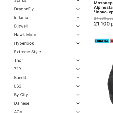
Starks
Мотопер
Alpinesta
DragonFly
Черно-к
Inflame
24 800 руб
21 100 
Biltwell
Hawk Moto
НОВИНКА
Р
Hyperlook
Extreme Style
Thor
Z1R
Bandit
LS2
By City
Dainese
AGV