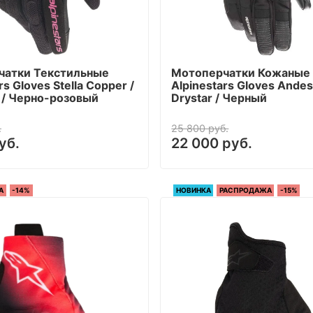
чатки Текстильные
Мотоперчатки Кожаные
rs Gloves Stella Copper /
Alpinestars Gloves Ande
/ Черно-розовый
Drystar / Черный
.
25 800 руб.
уб.
22 000 руб.
А
-14%
НОВИНКА
РАСПРОДАЖА
-15%