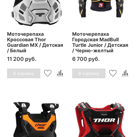
Моточерепаха
Моточерепаха
Кроссовая Thor
Городская MadBull
Guardian MX / Детская
Turtle Junior / Детская
/ Белый
/ Черно-желтый
11 200 руб.
6 700 руб.
В корзину
В корзину