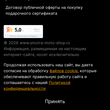
Договор публичной оферты на покупку
подарочного сертификата
© 2026
www.smotra-moto-shop.ru
Информация, размещенная на настоящем
интернет-сайте, носит исключительно
информационный характер и не являются
Продолжая использовать наш сайт, вы даете
публичной офертой, определяемой положениями
согласие на обработку
файлов cookie
, которые
Статьи 437 ГК РФ.
обеспечивают правильную работу сайта и
соглашаетесь с нашей
Политикой
конфиденциальности
Интернет-магазин мотоэкипировки в Москве
Smotra-moto-shop
Принять
ИП Кусакин Александр ИНН 772072986238 ОГРН
312774623300675