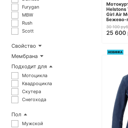
Мотокурт
Серый, Черный
Furygan
Helstons 
Серый, Белый
Girl Air 
MBW
Бежево-
Синий, Белый
Rush
30 100 руб
Серый, Красный
Scott
25 600 
Черный, Голубой
Свойство
Белый, Синий
НОВИНКА
Черный, Бежевый
Мембрана
-
Подходит для
Бежевый, Голубой
Мотоцикла
Квадроцикла
Скутера
Снегохода
Пол
Мужской