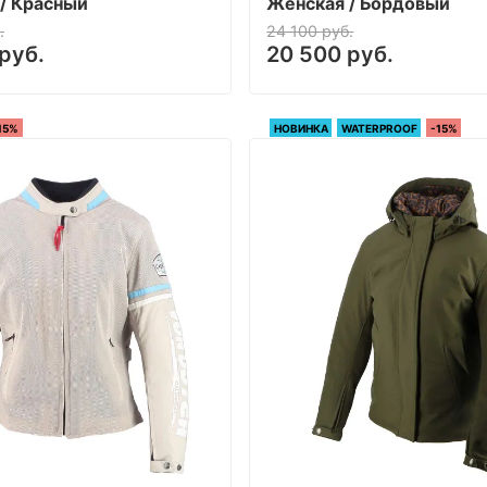
/ Красный
Женская / Бордовый
.
24 100 руб.
руб.
20 500 руб.
15%
НОВИНКА
WATERPROOF
-15%