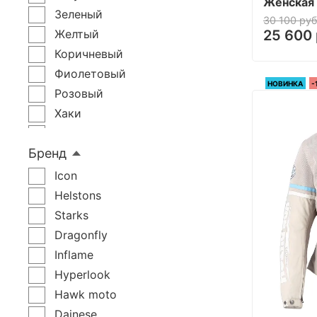
Женская 
Зеленый
30 100 руб
Желтый
25 600 
Коричневый
Фиолетовый
НОВИНКА
-
Розовый
Хаки
Бордовый
Бренд
Бежевый
Микс
Icon
Черный, Серый
Helstons
Черный, Белый
Starks
Черный, Красный
Dragonfly
Черный, Синий
Inflame
Черный, Зеленый
Hyperlook
Черный, Желтый
Hawk moto
Черный, Розовый
Dainese