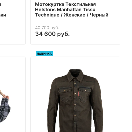
я
Мотокуртка Текстильная
u
Helstons Manhattan Tissu
аки
Technique / Женские / Черный
40 700 руб.
34 600 руб.
НОВИНКА