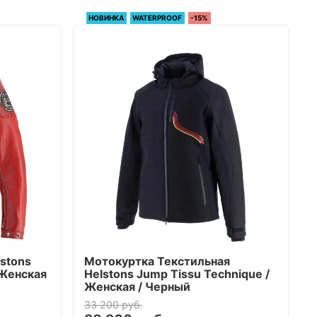
НОВИНКА
WATERPROOF
-15%
stons
Мотокуртка Текстильная
/ Женская
Helstons Jump Tissu Technique /
Женская / Черный
33 200 руб.