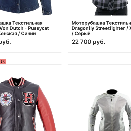
ашка Текстильная
Моторубашка Текстильн
Von Dutch - Pussycat
Dragonfly Streetfighter 
Женская / Синий
/ Серый
руб.
22 700 руб.
15%