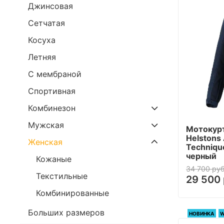
Джинсовая
Сетчатая
Косуха
Летняя
С мембраной
Спортивная
Комбинезон
Мужская
Мотокурт
Helstons 
Женская
Techniqu
черный
Кожаные
34 700 руб
Текстильные
29 500 
Комбинированные
Больших размеров
НОВИНКА
W