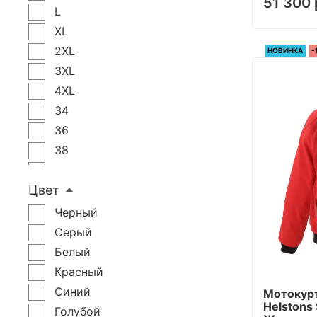
51 300 
L
XL
2XL
НОВИНКА
-
3XL
4XL
34
36
38
40
Цвет
42
44
Черный
46
Серый
48
Белый
50
Красный
XXL
Синий
Мотокурт
Helstons 
4ХL
Голубой