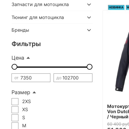
Запчасти для мотоцикла
НОВИНКА
W
Тюнинг для мотоцикла
Бренды
Фильтры
Цена
от
до
Размер
2XS
Мотокурт
XS
Von Dutch
/ Черный
S
60 400 руб
M