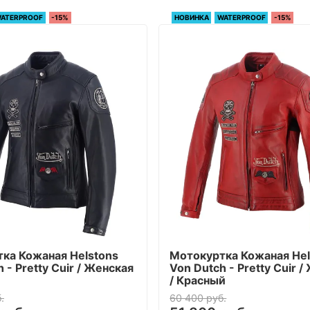
ATERPROOF
-15%
НОВИНКА
WATERPROOF
-15%
ка Кожаная Helstons
Мотокуртка Кожаная Hel
 - Pretty Cuir / Женская
Von Dutch - Pretty Cuir 
/ Красный
.
60 400 руб.