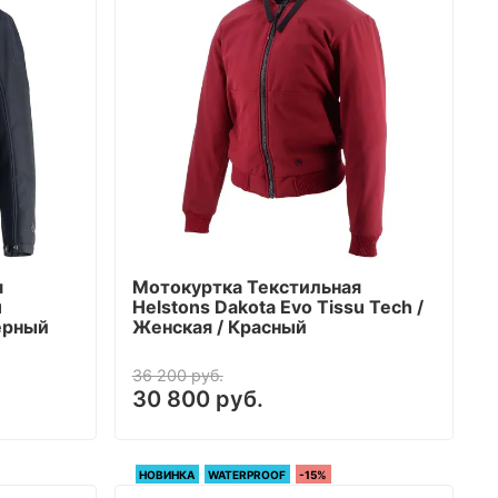
я
Мотокуртка Текстильная
u
Helstons Dakota Evo Tissu Tech /
Черный
Женская / Красный
36 200 руб.
30 800 руб.
НОВИНКА
WATERPROOF
-15%