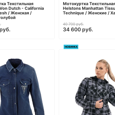
ка Текстильная
Мотокуртка Текстильна
Von Dutch - California
Helstons Manhattan Tiss
Mesh / Женская /
Technique / Женские / Х
голубой
.
40 700 руб.
руб.
34 600 руб.
НОВИНКА