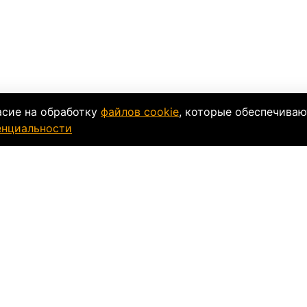
асие на обработку
файлов cookie
, которые обеспечиваю
енциальности
 размеров
Кроссовое
Подходит для
Мужской
Категория:
Микс
Модель:
Тор