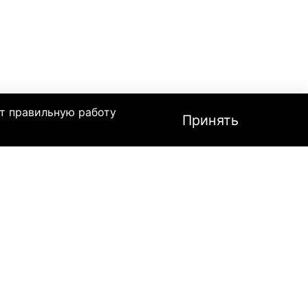
т правильную работу
Принять
Мотоцикла,
Квадроцикла,
Скутера
Мотоджерси
S4