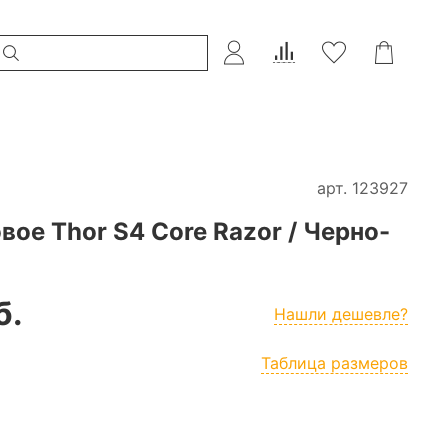
арт.
123927
ое Thor S4 Core Razor / Черно-
б.
Нашли дешевле?
Таблица размеров