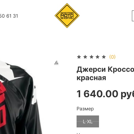
50 61 31
(0)
Джерси Кроссов
красная
1 640.00 ру
Размер
L-XL