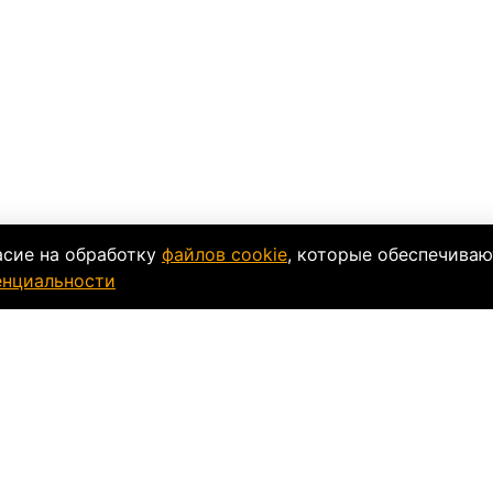
асие на обработку
файлов cookie
, которые обеспечиваю
енциальности
ки
Таблица размеров
тое поколение ботинок линейки SUPER DUTY.
енная баллистической пеной
ая кожа на внешней стороне