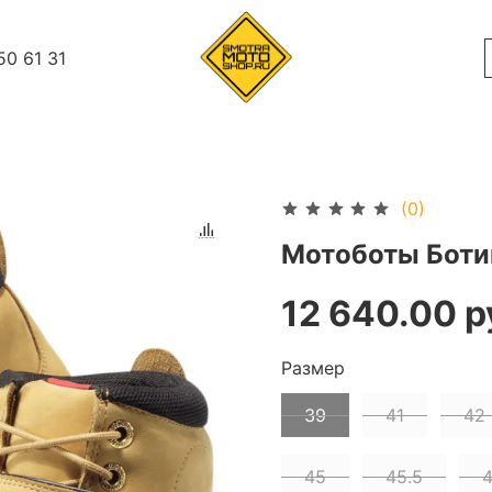
50 61 31
(0)
Мотоботы Ботин
12 640.00 р
Размер
39
41
42
45
45.5