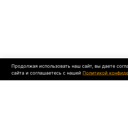
Продолжая использовать наш сайт, вы даете согл
сайта и соглашаетесь с нашей
Политикой конфид
Описание
Характеристи
Мотоботы - ICON SUPER DUTY 4 - это четвер
Обновленная улучшенная подошва, усил
Высококачественная прочная нестираем