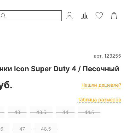
арт.
123255
ки Icon Super Duty 4 / Песочный
уб.
Нашли дешевле?
Таблица размеров
43
43.5
44
44.5
46
47
48.5