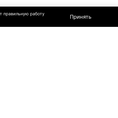
т правильную работу
Принять
лей скутеров и мопедов, используемых для
шает способность к сгораемости и снижает
стандартным и бессвинцовым бензином,
которая обеспечивает плотную защитную
о Мотул соответствует сертификатам
ора.