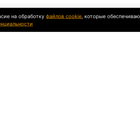
асие на обработку
файлов cookie
, которые обеспечиваю
енциальности
ки
ooter Expert 2T
создано для двухтактных двигате
в с добавлением эстеров и полиизобутенов повы
ов. Данный вид применяется для смешивания со 
ивом моментально образует
стабильную смесь
, 
соких нагрузках и температурных режимах. Масл
ность преждевременного износа узлов трения мот