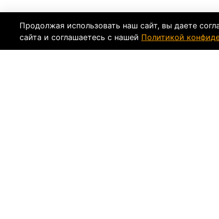
Продолжая использовать наш сайт, вы даете согл
сайта и соглашаетесь с нашей
Политикой конфид
Описание
Характеристи
Полусинтетическое
моторное масло Motul Sc
городской езды. Высокотехнологичный соста
появление нагара и дымности выхлопных газ
а также в раздельной системе подачи масла.
Смазочный материал при соединении с топл
пленку на поверхности деталей даже при вы
качества JASO FC и API ТС и снижает вероят
Отзывы