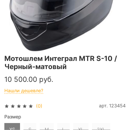
Мотошлем Интеграл MTR S-10 /
Черный-матовый
10 500.00 руб.
Нашли дешевле?
арт.
123454
(0)
Размер
XS
S
M
L
XL
2XL