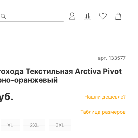
арт.
133577
охода Текстильная Arctiva Pivot
Черно-оранжевый
уб.
Нашли дешевле?
Таблица размеров
XL
2XL
3XL