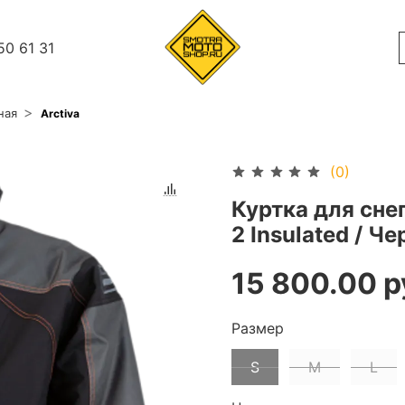
50 61 31
ная
Arctiva
(0)
Куртка для снег
2 Insulated / 
15 800.00 р
Размер
S
M
L