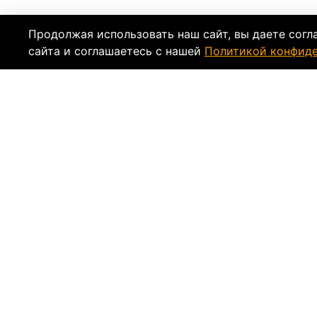
Продолжая использовать наш сайт, вы даете согл
сайта и соглашаетесь с нашей
Политикой конфид
Описание
Характеристи
ЗАПЧАСТИ ДЛЯ МОТОЦИКЛОВ:
KAWASAKI
ZX6R 13-17
ZX6R 09-12
Отзывы