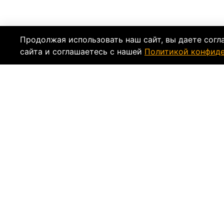
Продолжая использовать наш сайт, вы даете согл
сайта и соглашаетесь с нашей
Политикой конфид
Описание
Характеристи
Модель
очков RecoilXi Snow Cross
со стильн
дизайном, но и высокой функциональностью.
контрастность картинки, отражает блики и с
К тому же, маска полностью блокирует вред
Запотеванию поликарбонатного стекла препя
уплотнителя мягко и комфортно подстраиваю
фиксирует аксессуар на шлеме. В комплекте
путешествий на снегоходах, мотоциклах и к