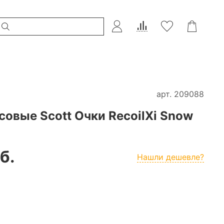
арт.
209088
овые Scott Очки RecoilXi Snow
б.
Нашли дешевле?