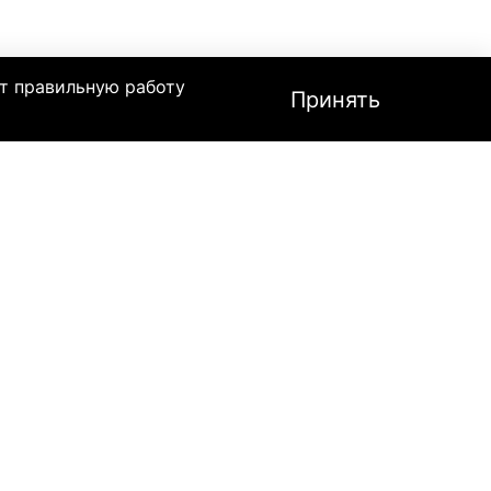
т правильную работу
Принять
ого же цвета ремешком восхищает не только
линза Scott TruView, регулирует
озволяет использовать очки в любую погоду.
ная обработка NoFog
. Два слоя лицевого
ный ремешок с удобной застежкой плотно
т Сноу Кросс порадует любителей зимних