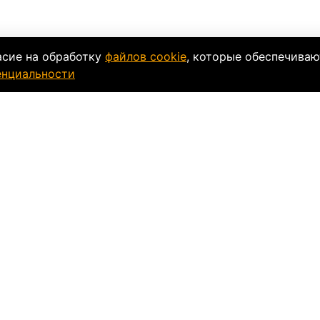
асие на обработку
файлов cookie
, которые обеспечиваю
енциальности
ки
ым желтым визором, черно-зеленой рамой и так
 Металлический оксид, которым покрыта двойная 
нижает объем пропускаемого света до 67%, что п
оносный ультрафиолет.
тствует ACS-система вентиляции и
противотуман
т экипировку под лицо любого типа. Прорезинен
 с мотоочками идет защита для носа. Маска Скот
вадроциклах.