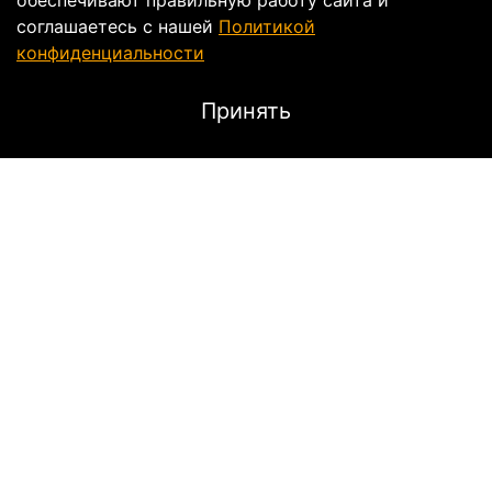
обеспечивают правильную работу сайта и
соглашаетесь с нашей
Политикой
конфиденциальности
Принять
Описание
HJC RPHA 12 — это флагманский интегральный
шлем нового поколения, задающий высочайшие
стандарты защиты, комфорта и аэродинамики. Как
преемник легендарной модели RPHA 11, он
сертифицирован по строжайшему стандарту ECE
22.06. Его оболочка PIM EVO из углеродно-
арамидных волокон обеспечивает исключительную
легкость и ударопрочность, что делает этот
мотошлем идеальным выбором для