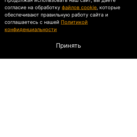
Продолжая использовать наш сайт, вы даете
согласие на обработку
файлов cookie
, которые
обеспечивают правильную работу сайта и
соглашаетесь с нашей
Политикой
конфиденциальности
Принять
Описание
Бело-черный протектор груди и спины Thor
Sentinel GP
повышает безопасность поездок
на мотоцикле. Щиты из ударопрочного литого
пластика рассеивают энергию удара, что
снижает
вероятность получения травм
ребер
и позвоночника в случае аварии. Участки
с перфорацией обеспечивают адекватный