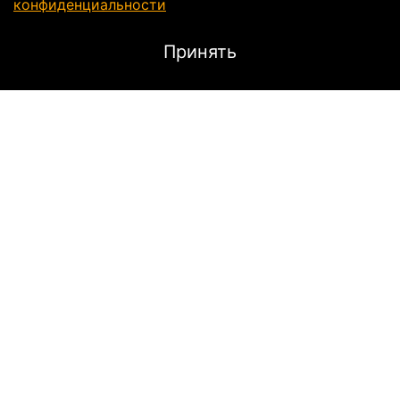
конфиденциальности
Принять
Характеристики
Тип
Кроссовые
Подходит для
Мотоцикла,
Квадроцикла,
Снегохода
Пол
Мужской,
Женский
Категория:
Мотоочки
Цвет: