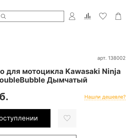
арт.
138002
о для мотоцикла Kawasaki Ninja
DoubleBubble Дымчатый
б.
Нашли дешевле?
оступлении