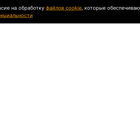
асие на обработку
файлов cookie
, которые обеспечиваю
енциальности
ки
Таблица размеров
 Range Snow
с электроподогревом предназначен д
еской формы имеет прочный ударопоглощающий к
кладка при необходимости легко снимается и мо
ии.
может использоваться как с защитным экраном, т
 для подбородка.