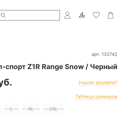
арт.
133742
-cпорт Z1R Range Snow / Черный
уб.
Нашли дешевле?
Таблица размеров
L
XL
2XL