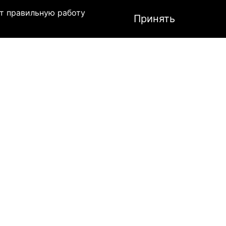
т правильную работу
Принять
ля защиты головы, лица и подбородка при
орпус из высококачественного ABS-
ется. Двухслойный визор с противотуманной
ак и без него. В комплект входят маска для