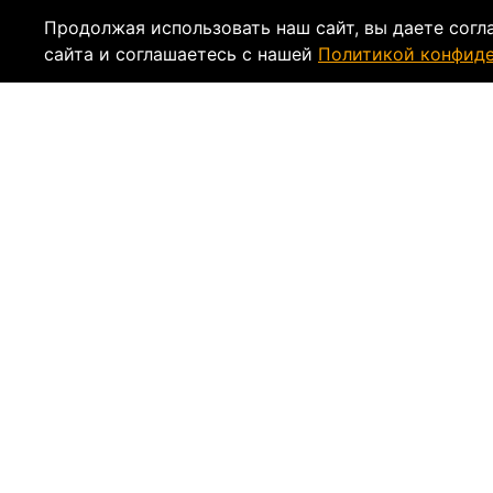
Продолжая использовать наш сайт, вы даете согл
сайта и соглашаетесь с нашей
Политикой конфид
Описание
Характеристи
Модулярный зимний мотошлем Arctivia Z1R
катании на снегоходе. Модель аэродинамич
пластика. Антисептическая полиэфирная под
системой не запотевает во время эксплуатац
Благодаря универсальной конструкции шлем 
отвода дыхания и полиуретановая подставка
Отзывы
Написать отзыв