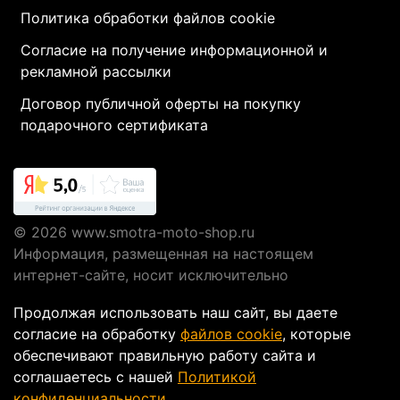
Политика обработки файлов cookie
Согласие на получение информационной и
рекламной рассылки
Договор публичной оферты на покупку
подарочного сертификата
© 2026
www.smotra-moto-shop.ru
Информация, размещенная на настоящем
интернет-сайте, носит исключительно
информационный характер и не являются
Продолжая использовать наш сайт, вы даете
публичной офертой, определяемой положениями
согласие на обработку
файлов cookie
, которые
Статьи 437 ГК РФ.
обеспечивают правильную работу сайта и
соглашаетесь с нашей
Политикой
конфиденциальности