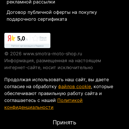
рекламной рассылки
Договор публичной оферты на покупку
подарочного сертификата
© 2026
www.smotra-moto-shop.ru
Информация, размещенная на настоящем
интернет-сайте, носит исключительно
информационный характер и не являются
Продолжая использовать наш сайт, вы даете
публичной офертой, определяемой положениями
согласие на обработку
файлов cookie
, которые
Статьи 437 ГК РФ.
обеспечивают правильную работу сайта и
соглашаетесь с нашей
Политикой
конфиденциальности
Интернет-магазин мотоэкипировки в Москве
Smotra-moto-shop
Принять
ИП Кусакин Александр ИНН 772072986238 ОГРН