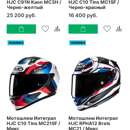
HJC C91N Kaon MC3H /
HJC C10 Tins MC1SF /
Черно-желтый
Черно-красный
25 200 руб.
16 400 руб.
НОВИНКА
НОВИНКА
Мотошлем Интеграл
Мотошлем Интеграл
HJC C10 Tins MC21SF /
HJC RPHA12 Brels
Микс
MC21 / Микс