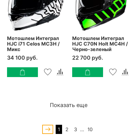
Мотошлем Интеграл
Мотошлем Интеграл
HJC i71 Celos MC3H /
HJC C70N Holt MC4H /
Микс
Черно-зеленый
34 100 руб.
22 700 руб.
Показать еще
1
2
3
…
10