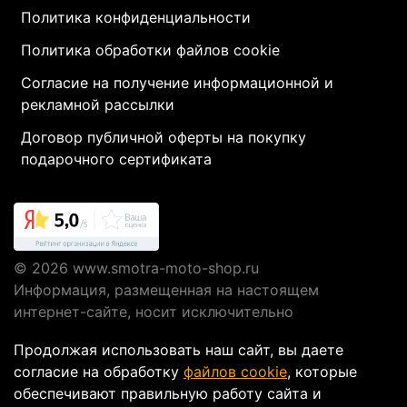
Политика конфиденциальности
Политика обработки файлов cookie
Согласие на получение информационной и
рекламной рассылки
Договор публичной оферты на покупку
подарочного сертификата
© 2026
www.smotra-moto-shop.ru
Информация, размещенная на настоящем
интернет-сайте, носит исключительно
информационный характер и не являются
Продолжая использовать наш сайт, вы даете
публичной офертой, определяемой положениями
согласие на обработку
файлов cookie
, которые
Статьи 437 ГК РФ.
обеспечивают правильную работу сайта и