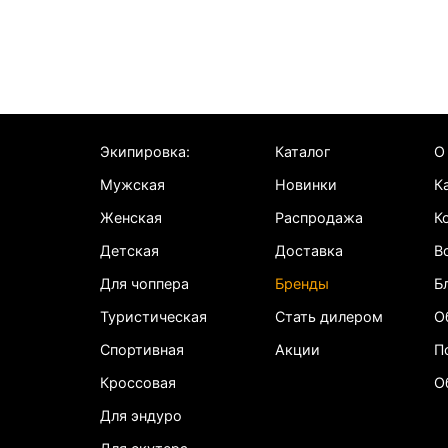
Экипировка:
Каталог
О
Мужская
Новинки
К
Женская
Распродажа
К
Детская
Доставка
В
Для чоппера
Бренды
Б
Туристическая
Стать дилером
О
Спортивная
Акции
П
Кроссовая
О
Для эндуро