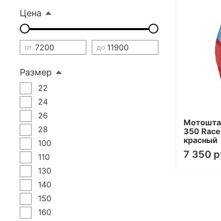
Цена
от
до
Размер
22
24
26
Мотоштан
28
350 Race
красный
100
7 350 р
110
130
140
150
160