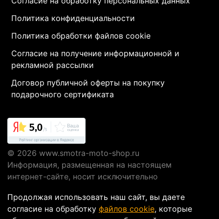
Согласие на обработку персональных данных
Политика конфиденциальности
Политика обработки файлов cookie
Согласие на получение информационной и
рекламной рассылки
Договор публичной оферты на покупку
подарочного сертификата
© 2026
www.smotra-moto-shop.ru
Информация, размещенная на настоящем
интернет-сайте, носит исключительно
информационный характер и не являются
Продолжая использовать наш сайт, вы даете
публичной офертой, определяемой положениями
согласие на обработку
файлов cookie
, которые
Статьи 437 ГК РФ.