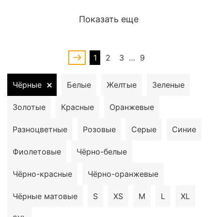
Показать еще
1
2
3
…
9
Чёрные
Белые
Желтые
Зеленые
Золотые
Красные
Оранжевые
Разноцветные
Розовые
Серые
Синие
Фиолетовые
Чёрно-белые
Чёрно-красные
Чёрно-оранжевые
Чёрные матовые
S
XS
M
L
XL