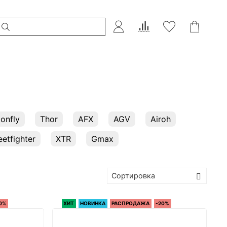
onfly
Thor
AFX
AGV
Airoh
eetfighter
XTR
Gmax
0%
ХИТ
НОВИНКА
РАСПРОДАЖА
-20%