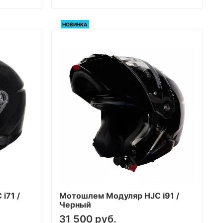
НОВИНКА
i71 /
Мотошлем Модуляр HJC i91 /
Черный
31 500 руб.