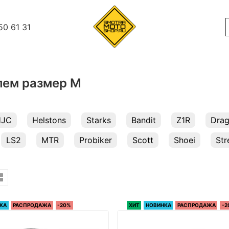
50 61 31
ем размер M
HJC
Helstons
Starks
Bandit
Z1R
Drag
LS2
MTR
Probiker
Scott
Shoei
Str
КА
РАСПРОДАЖА
-20%
ХИТ
НОВИНКА
РАСПРОДАЖА
-2