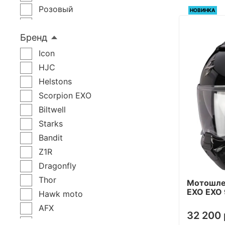
Розовый
НОВИНКА
Золотой
Бренд
Камуфляж
Хаки
Icon
Бежевый
HJC
Микс
Helstons
Черный, Матовый
Scorpion EXO
Белый, Матовый
Biltwell
Серый, Матовый
Starks
Черный, Серый
Bandit
Черный, Белый
Z1R
Черный, Красный
Dragonfly
Черный, Синий
Thor
Мотошле
Черный, Зеленый
EXO EXO 
Hawk moto
Черный, Желтый
AFX
32 200 
Черный, Оранжевый
AGV