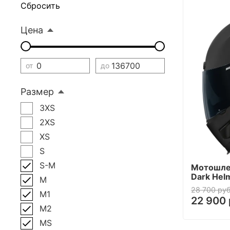
Сбросить
Цена
от
до
Размер
3XS
2XS
XS
S
S-M
Мотошлем
Dark Hel
M
28 700 руб
M1
22 900 
M2
MS