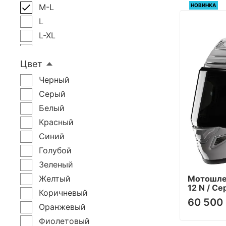
НОВИНКА
M-L
L
L-XL
XL
Цвет
2XL
3XL
Черный
4XL
Серый
XXL
Белый
М
Красный
3X
Синий
2X
Голубой
LG
Зеленый
XXS
Мотошле
Желтый
12 N / С
M-S
Коричневый
60 500 
YS
Оранжевый
Фиолетовый